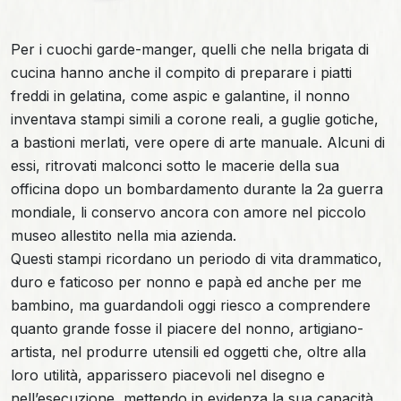
Per i cuochi garde-manger, quelli che nella brigata di
cucina hanno anche il compito di preparare i piatti
freddi in gelatina, come aspic e galantine, il nonno
inventava stampi simili a corone reali, a guglie gotiche,
a bastioni merlati, vere opere di arte manuale. Alcuni di
essi, ritrovati malconci sotto le macerie della sua
officina dopo un bombardamento durante la 2a guerra
mondiale, li conservo ancora con amore nel piccolo
museo allestito nella mia azienda.
Questi stampi ricordano un periodo di vita drammatico,
duro e faticoso per nonno e papà ed anche per me
bambino, ma guardandoli oggi riesco a comprendere
quanto grande fosse il piacere del nonno, artigiano-
artista, nel produrre utensili ed oggetti che, oltre alla
loro utilità, apparissero piacevoli nel disegno e
nell’esecuzione, mettendo in evidenza la sua capacità