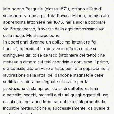
Mio nonno Pasquale (classe 1871), orfano all’età di
sette anni, venne a piedi da Pavia a Milano, come aiuto
apprendista lattoniere nel 1878, nella allora popolare
via Borgospesso, traversa della oggi famosissima via
della moda: Montenapoleone.
In pochi anni divenne un abilissimo lattoniere "di
banco", operaio che operava in officina e che si
distingueva dal tolée de tècc (lattoniere del tetto) che
metteva a dimora sui tetti grondaie e converse Il primo,
era considerato un vero artista, per l’alta capacità nella
lavorazione della latta, del bandone stagnato e delle
sottili lastre di rame stagnate utilizzate per la
produzione di stampi per dolci, di caffettiere, lumi
a petrolio, secchi, mastelli e di tutti quegli oggetti di uso
casalingo che, anni dopo, sarebbero stati prodotti da
industrie metallurgiche e, successivamente, da quelle di