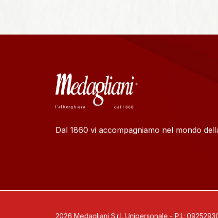
Dal 1860 vi accompagniamo nel mondo della
2026 Medagliani S.r.l. Unipersonale - P.I.: 092529