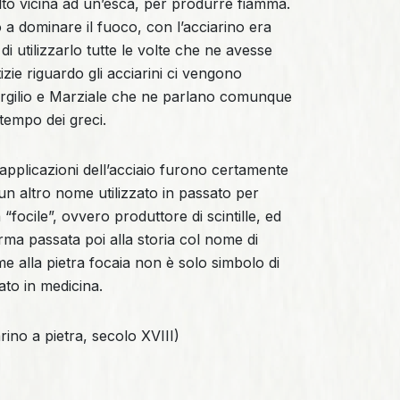
lto vicina ad un’esca, per produrre fiamma.
 a dominare il fuoco, con l’acciarino era
i utilizzarlo tutte le volte che ne avesse
zie riguardo gli acciarini ci vengono
 Virgilio e Marziale che ne parlano comunque
 tempo dei greci.
 applicazioni dell’acciaio furono certamente
un altro nome utilizzato in passato per
“focile”, ovvero produttore di scintille, ed
rma passata poi alla storia col nome di
eme alla pietra focaia non è solo simbolo di
zzato in medicina.
ino a pietra, secolo XVIII)