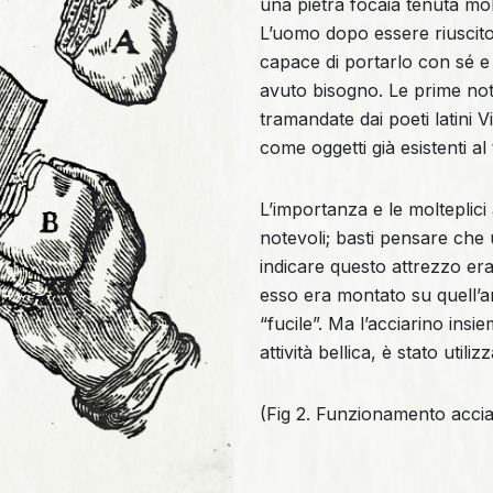
una pietra focaia tenuta mo
L’uomo dopo essere riuscito
capace di portarlo con sé e d
avuto bisogno. Le prime noti
tramandate dai poeti latini
come oggetti già esistenti al
L’importanza e le molteplici
notevoli; basti pensare che 
indicare questo attrezzo era 
esso era montato su quell’a
“fucile”. Ma l’acciarino insi
attività bellica, è stato utili
(Fig 2. Funzionamento acciar