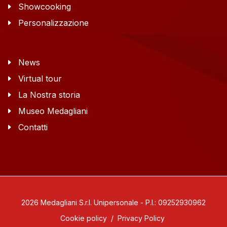
Showcooking
Personalizzazione
News
Virtual tour
La Nostra storia
Museo Medagliani
Contatti
2026 Medagliani S.r.l. Unipersonale - P.I.: 09252930962
Cookie policy
/
Privacy Policy