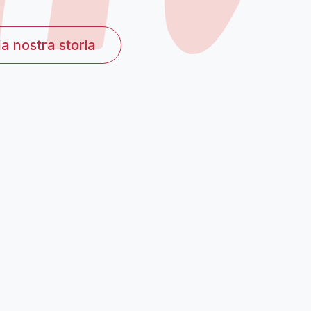
nario
la nostra storia
de in via Carlo Tenca
Medagliani
de in Via San Gregorio
 Show Cooking a Milano
izione