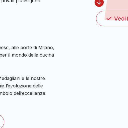
1960
rivati più esigenti.
Il Cente
Vedi 
1965
Nuova se
1970
ese, alle porte di Milano,
Eugenio 
 per il mondo della cucina
1994
Nuova Se
Medagliani e le nostre
2005
nia l’evoluzione delle
Il primo
imbolo dell’eccellenza
2021
L'Acquis
2023