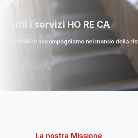
Tutti i servizi HO RE CA
Dal 1860 vi accompagniamo nel mondo della ris
La nostra Missione