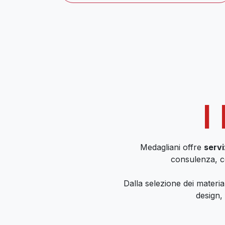
I
Medagliani offre
servi
consulenza, co
Dalla selezione dei material
design, 