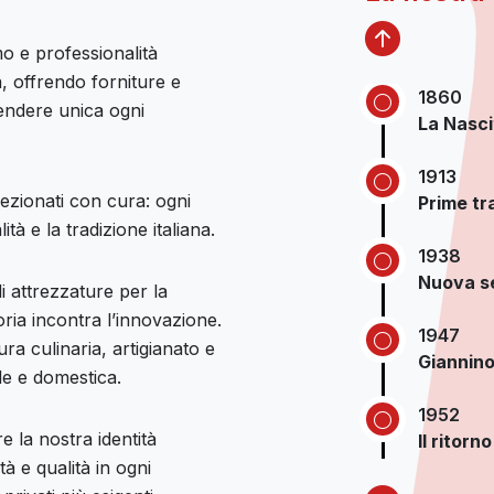
o e professionalità
a, offrendo forniture e
1860
rendere unica ogni
La Nasci
1913
elezionati con cura: ogni
Prime tr
ità e la tradizione italiana.
1938
Nuova se
 attrezzature per la
oria incontra l’innovazione.
1947
ura culinaria, artigianato e
Giannino
le e domestica.
1952
 la nostra identità
Il ritorn
à e qualità in ogni