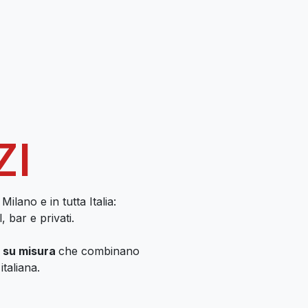
room di Novate Milanese
RO MARCHESI, L'AMICIZIA DI UNA VITA
ZI
Milano e in tutta Italia:
 bar e privati.
i su misura
che combinano
italiana.