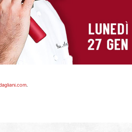
agliani.com
.